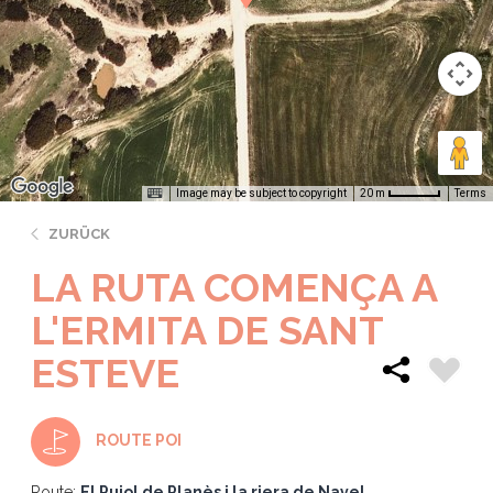
Image may be subject to copyright
Terms
20 m
ZURÜCK
LA RUTA COMENÇA A
L'ERMITA DE SANT
ESTEVE
ROUTE POI
Route:
El Pujol de Planès i la riera de Navel