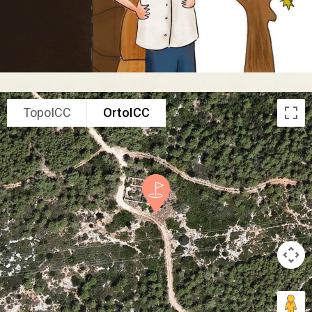
TopoICC
OrtoICC