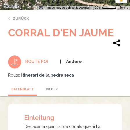
Image may be subject to copyright
Terms
20 m
ZURÜCK
CORRAL D'EN JAUME
Andere
ROUTE POI
Route:
Itinerari de la pedra seca
DATENBLATT
BILDER
Einleitung
Destacar la quantitat de corrals que hi ha