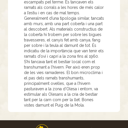
escampats pel terme. Es tancaven els
ramats als corrals a les hores de més calor
a l’estiu i en cas de mal temps.
Generalment d’una tipologia similar, tancats
amb murs, amb una part coberta i una part
al descobert. Als materials constructius de
la coberta hi trobem per sobre les bigues
travesseres, el canyís fet amb canya, fang
per sobre i la teula al damunt de tot. És
indicatiu de la importància que van tenir els
ramats d’oví i caprí a la zona fins al 1960.
S’hi tancava tant el bestiar local com el
transhumant a l’hivern. Per això eren prop
de les vies ramaderes. El bon microclima i
el pas dels ramats transhumants,
principalment ovelles, que a l’hivern
pasturaven a la zona d’Olesa i entorn, va
estimular als Olesans a la cria de bestiar
tant per la carn com per la llet. Bones
vistes damunt el Puig de la Mola.