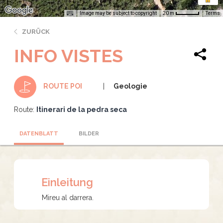
Image may be subject to copyright
Terms
20 m
ZURÜCK
INFO VISTES
Geologie
ROUTE POI
Route:
Itinerari de la pedra seca
DATENBLATT
BILDER
Einleitung
Mireu al darrera.