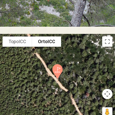
TopoICC
OrtoICC