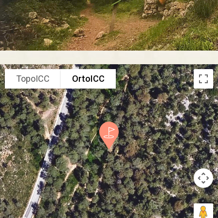
TopoICC
OrtoICC