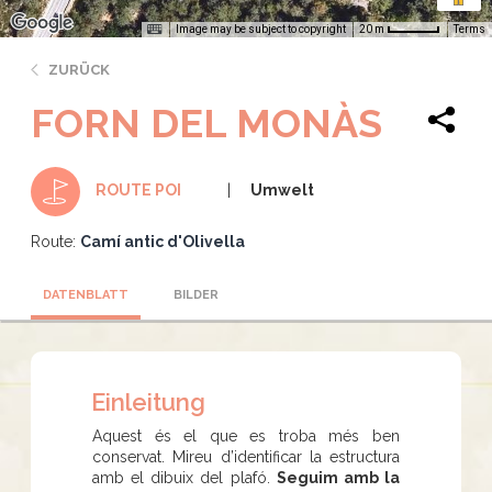
Image may be subject to copyright
Terms
20 m
ZURÜCK
FORN DEL MONÀS
Umwelt
ROUTE POI
Route:
Camí antic d'Olivella
DATENBLATT
BILDER
Einleitung
Aquest és el que es troba més ben
conservat. Mireu d’identificar la estructura
amb el dibuix del plafó.
Seguim amb la