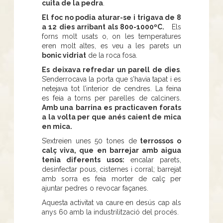
cuita de la pedra
.
El foc no podia aturar-se i trigava de 8
a 12 dies arribant als 800-1000ºC.
Els
forns molt usats o, on les temperatures
eren molt altes, es veu a les parets un
bonic vidriat
de la roca fosa.
Es deixava refredar un parell de dies
.
S’enderrocava la porta que s’havia tapat i es
netejava tot l’interior de cendres. La feina
es feia a torns per parelles de calciners.
Amb una barrina es practicaven forats
a la volta per que anés caient de mica
en mica.
S’extreien unes 50 tones de
terrossos o
calç viva, que en barrejar amb aigua
tenia diferents usos:
encalar parets,
desinfectar pous, cisternes i corral; barrejat
amb sorra es feia morter de calç per
ajuntar pedres o revocar façanes.
Aquesta activitat va caure en desús cap als
anys 60 amb la industrilització del procés.