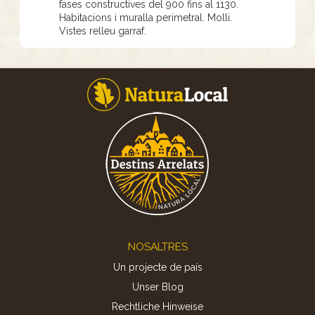
fases constructives del 900 fins al 1130.
Habitacions i muralla perimetral. Molli.
Vistes relleu garraf.
Footer
NOSALTRES
Un projecte de país
Unser Blog
Rechtliche Hinweise