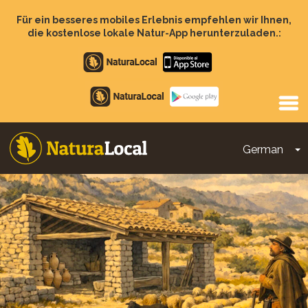
Direkt
zum
Für ein besseres mobiles Erlebnis empfehlen wir Ihnen,
Inhalt
die kostenlose lokale Natur-App herunterzuladen.:
Apple
store
Google
Play
German
D
Main
navigation