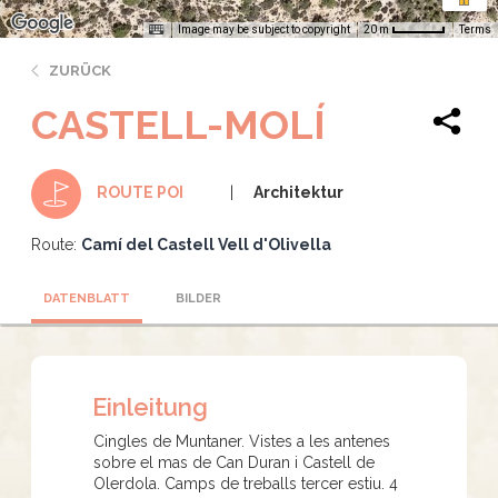
Image may be subject to copyright
Terms
20 m
ZURÜCK
CASTELL-MOLÍ
Architektur
ROUTE POI
Route:
Camí del Castell Vell d'Olivella
DATENBLATT
BILDER
Einleitung
Cingles de Muntaner. Vistes a les antenes
sobre el mas de Can Duran i Castell de
Olerdola. Camps de treballs tercer estiu. 4