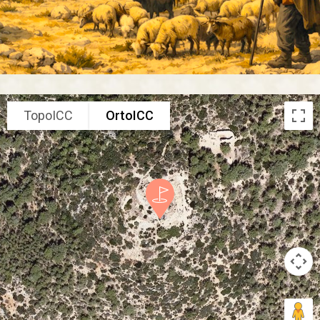
TopoICC
OrtoICC