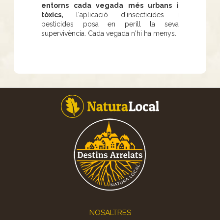
entorns cada vegada més urbans i
tòxics,
l'aplicació d'insecticides i
pesticides posa en perill la seva
supervivència. Cada vegada n'hi ha menys.
Footer
NOSALTRES