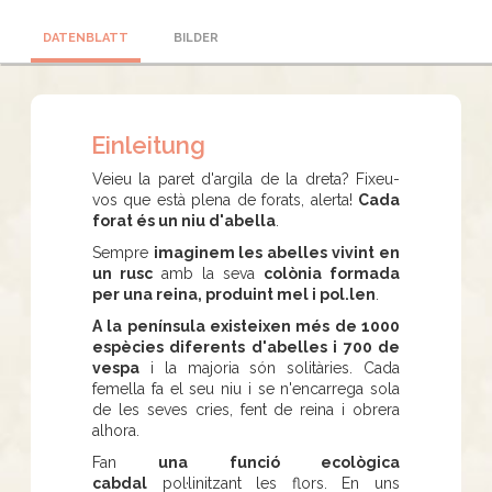
DATENBLATT
BILDER
Einleitung
Veieu la paret d'argila de la dreta? Fixeu-
vos que està plena de forats, alerta!
Cada
forat és un niu d'abella
.
Sempre
imaginem les abelles
vivint en
un rusc
amb la seva
colònia formada
per una reina, produint mel i pol.len
.
A la península existeixen més de 1000
espècies diferents d'abelles i 700 de
vespa
i la majoria són solitàries. Cada
femella fa el seu niu i se n'encarrega sola
de les seves cries, fent de reina i obrera
alhora.
Fan
una funció ecològica
cabdal
pol·linitzant les flors. En uns