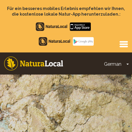
Direkt
zum
Für ein besseres mobiles Erlebnis empfehlen wir Ihnen,
Inhalt
die kostenlose lokale Natur-App herunterzuladen.:
Apple
store
Google
Play
German
D
Main
navigation