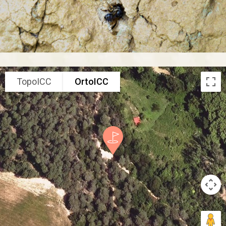
TopoICC
OrtoICC