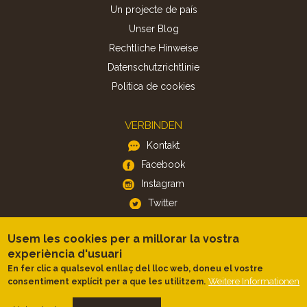
Un projecte de país
Unser Blog
Rechtliche Hinweise
Datenschutzrichtlinie
Politica de cookies
VERBINDEN
Kontakt
Facebook
Instagram
Twitter
Usem les cookies per a millorar la vostra
APP
experiència d'usuari
iOS
En fer clic a qualsevol enllaç del lloc web, doneu el vostre
Android
Weitere Informationen
consentiment explícit per a que les utilitzem.