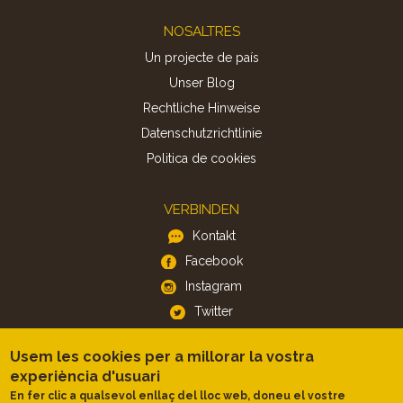
Footer
NOSALTRES
Un projecte de país
Unser Blog
Rechtliche Hinweise
Datenschutzrichtlinie
Politica de cookies
VERBINDEN
Kontakt
Facebook
Instagram
Twitter
Usem les cookies per a millorar la vostra
APP
experiència d'usuari
iOS
En fer clic a qualsevol enllaç del lloc web, doneu el vostre