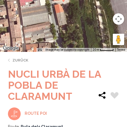
Image may be subject to copyright
Terms
20 m
ZURÜCK
NUCLI URBÀ DE LA
POBLA DE
CLARAMUNT
ROUTE POI
Route:
Ruta dels Claramunt