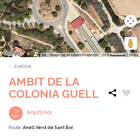
Image may be subject to copyright
Terms
20 m
ZURÜCK
AMBIT DE LA
COLONIA GUELL
ROUTE POI
Route:
Anell Verd de Sant Boi