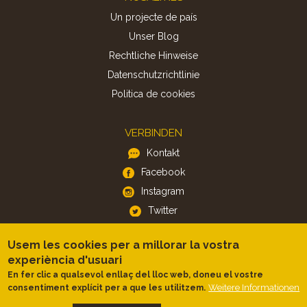
Un projecte de país
Unser Blog
Rechtliche Hinweise
Datenschutzrichtlinie
Politica de cookies
VERBINDEN
Kontakt
Facebook
Instagram
Twitter
Usem les cookies per a millorar la vostra
APP
experiència d'usuari
iOS
En fer clic a qualsevol enllaç del lloc web, doneu el vostre
Weitere Informationen
consentiment explícit per a que les utilitzem.
Android