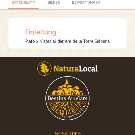
DATENBLATT
BILDER
BEWERTUNGEN
Einleitung
Plafo 2 Vistes al darrera de la Torre Salbana
Footer
NOSALTRES