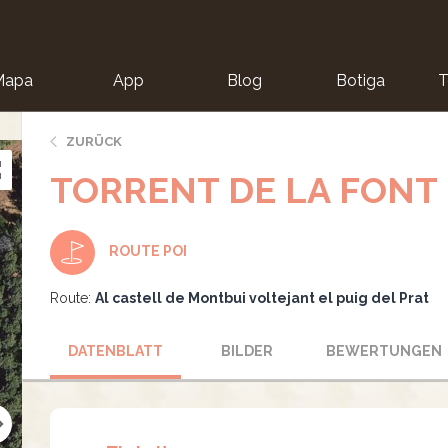
Mapa
App
Blog
Botiga
T
ZURÜCK
TORRENT DE LA FONT
ROUTE POI
Route:
Al castell de Montbui voltejant el puig del Prat
DATENBLATT
BILDER
BEWERTUNGEN