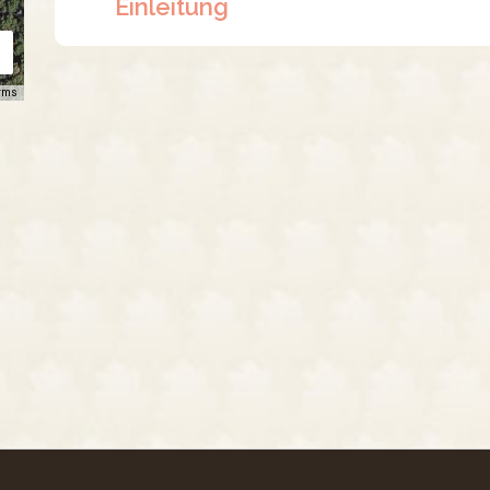
Einleitung
rms