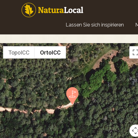
Direkt
zum
Inhalt
Main
Lassen Sie sich inspirieren
navigation
TopoICC
OrtoICC