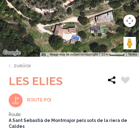
Image may be subject to copyright
Terms
20 m
ZURÜCK
LES ELIES
ROUTE POI
Route:
A Sant Sebastià de Montmajor pels sots de la riera de
Caldes