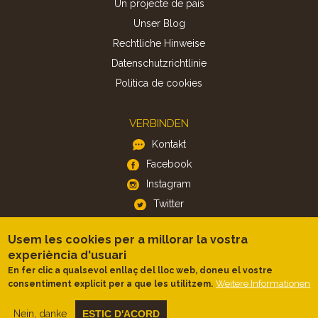
Un projecte de país
Unser Blog
Rechtliche Hinweise
Datenschutzrichtlinie
Politica de cookies
VERBINDEN
Kontakt
Facebook
Instagram
Twitter
Usem les cookies per a millorar la vostra
APP
experiència d'usuari
iOS
En fer clic a qualsevol enllaç del lloc web, doneu el vostre
Weitere Informationen
consentiment explícit per a que les utilitzem.
Android
Nein, danke
ESTIC D'ACORD