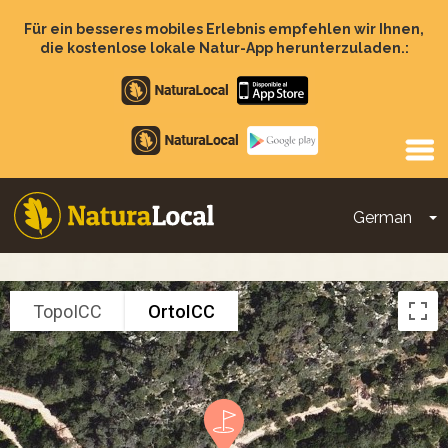
Direkt
zum
Für ein besseres mobiles Erlebnis empfehlen wir Ihnen,
Inhalt
die kostenlose lokale Natur-App herunterzuladen.:
Apple
store
Google
Play
German
D
Main
navigation
TopoICC
OrtoICC