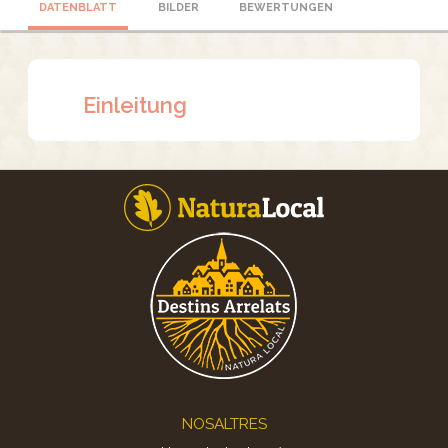
DATENBLATT
BILDER
BEWERTUNGEN
Einleitung
Footer
NOSALTRES