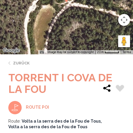
Image may be subject to copyright
Terms
20 m
ZURÜCK
TORRENT I COVA DE
LA FOU
ROUTE POI
Route:
Volta a la serra des de la Fou de Tous
Volta a la serra des de la Fou de Tous