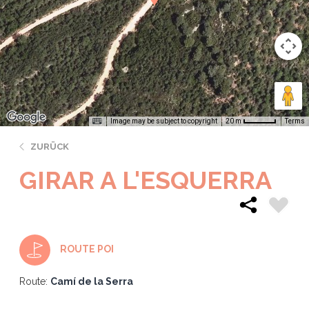
Image may be subject to copyright
Terms
20 m
ZURÜCK
GIRAR A L'ESQUERRA
ROUTE POI
Route:
Camí de la Serra