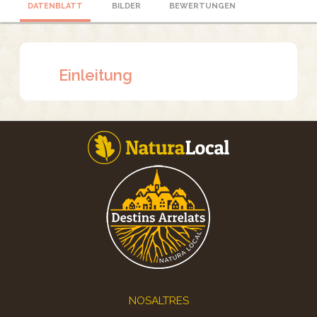
DATENBLATT
BILDER
BEWERTUNGEN
Einleitung
Footer
NOSALTRES