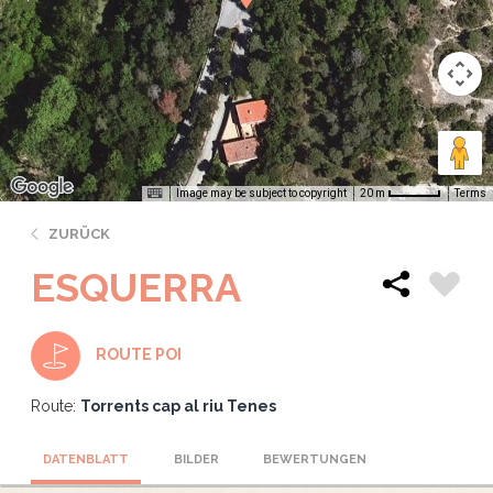
Image may be subject to copyright
Terms
20 m
ZURÜCK
ESQUERRA
ROUTE POI
Route:
Torrents cap al riu Tenes
DATENBLATT
BILDER
BEWERTUNGEN