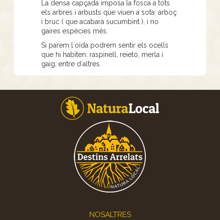
La densa capçada imposa la fosca a tots
els arbres i arbusts que viuen a sota: arboç
i bruc ( que acabarà sucumbint ), i no
gaires espècies més.
Si parem l´oïda podrem sentir els ocells
que hi habiten: raspinell, reietó, merla i
gaig, entre d´altres.
Footer
NOSALTRES