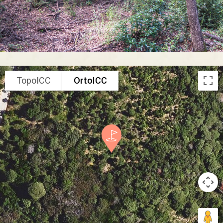
TopoICC
OrtoICC