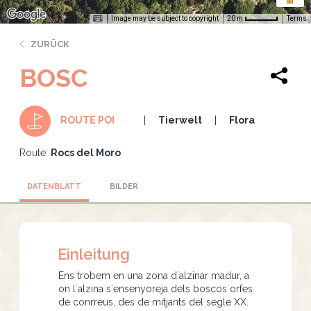
Image may be subject to copyright
Terms
20 m
ZURÜCK
BOSC
Tierwelt
Flora
ROUTE POI
Route:
Rocs del Moro
DATENBLATT
BILDER
Einleitung
Ens trobem en una zona d´alzinar madur, a
on l´alzina s´ensenyoreja dels boscos orfes
de conrreus, des de mitjants del segle XX.