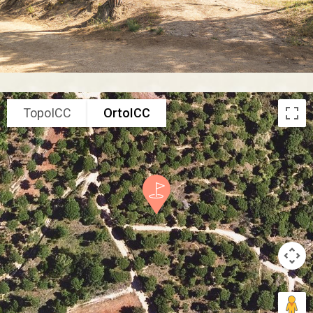
TopoICC
OrtoICC