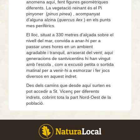
anomena aquí, fent figures geomètriques
diferents. La vegetació reinant és el Pi
pinyoner
(
pinus pinea
) , acompanyat
d’alguna alzina (
quercus ilex
) en els punts
mes perifèrics.
El lloc, situat a 330 metres d’alçada sobre el
nivell del mar, convida a anar-hi
per a
passar unes hores en un ambient
agradable i tranquil, arraserat del vent; aquí
generacions de santvicentins hi han vingut
amb l’escola , com a excusió petita o sortida
matinal per a venir-hi a esmorzar i fer jocs
diversos en aquest indret.
Des dels camins que desde aquí surten es
pot accedir a St. Vicenç per diferents
indrets, cobrint tota la part Nord-Oest de la
població.