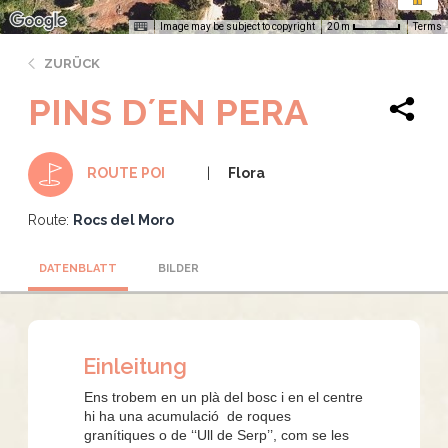
Image may be subject to copyright
Terms
20 m
ZURÜCK
PINS D´EN PERA
Flora
ROUTE POI
Route:
Rocs del Moro
DATENBLATT
BILDER
Einleitung
Ens trobem en un plà del bosc i en el centre
hi ha una acumulació
de roques
granítiques o de ‘‘Ull de Serp’’, com se les