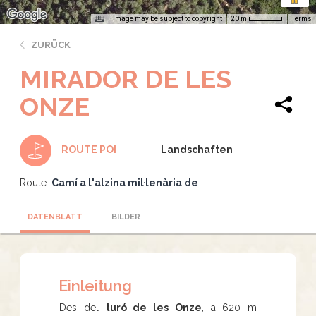
Image may be subject to copyright
Terms
20 m
ZURÜCK
MIRADOR DE LES
ONZE
Landschaften
ROUTE POI
Route:
Camí a l'alzina mil·lenària de
DATENBLATT
BILDER
Einleitung
Des del
turó de les Onze
, a 620 m