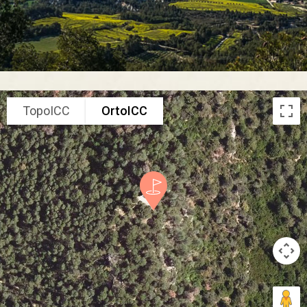
TopoICC
OrtoICC