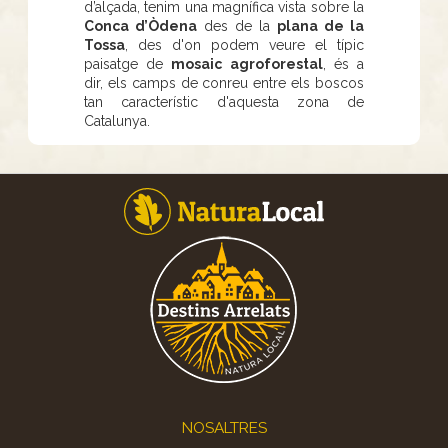
d’alçada, tenim una magnífica vista sobre la
Conca d’Òdena
des de la
plana de la
Tossa
, des d'on podem veure el típic
paisatge de
mosaic agroforestal
, és a
dir, els camps de conreu entre els boscos
tan característic d'aquesta zona de
Catalunya.
Footer
NOSALTRES