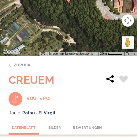
Image may be subject to copyright
Terms
20 m
ZURÜCK
CREUEM
ROUTE POI
Route:
Palau - El Virgili
DATENBLATT
BILDER
BEWERTUNGEN