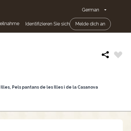
German
Dropdown-Li
eilnahme
Identifizieren Sie sich
Melde dich an
 Illes
Pels pantans de les Illes i de la Casanova