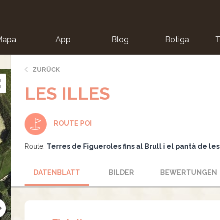
Mapa
App
Blog
Botiga
T
ZURÜCK
LES ILLES
ROUTE POI
Route:
Terres de Figueroles fins al Brull i el pantà de les
DATENBLATT
BILDER
BEWERTUNGEN