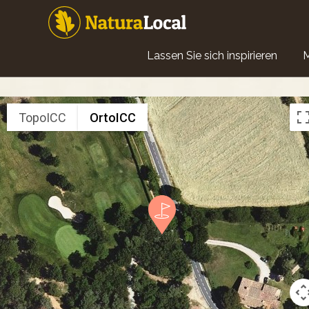
Direkt
zum
Inhalt
Main
Lassen Sie sich inspirieren
navigation
TopoICC
OrtoICC