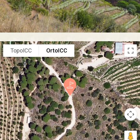
TopoICC
OrtoICC