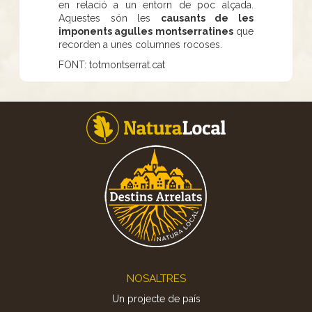
en relació a un entorn de poc alçada.
Aquestes són les
causants de les
imponents agulles montserratines
que
recorden a unes columnes rocoses.
FONT: totmontserrat.cat
Footer
NOSALTRES
Un projecte de país