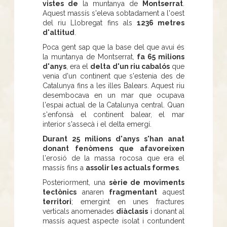
vistes de
la muntanya de
Montserrat
.
Aquest massís s'eleva sobtadament a l'oest
del riu Llobregat fins als
1236 metres
d'altitud
.
Poca gent sap que la base del que avui és
la muntanya de Montserrat,
fa 65 milions
d'anys
, era el
delta d'un riu cabalós
que
venia d'un continent que s'estenia des de
Catalunya fins a les illes Balears. Aquest riu
desembocava en un mar que ocupava
l'espai actual de la Catalunya central. Quan
s'enfonsà el continent balear, el mar
interior s'assecà i el delta emergí.
Durant 25 milions d'anys s'han anat
donant fenòmens que afavoreixen
l'erosió de la massa rocosa que era el
massís fins a
assolir les actuals formes
.
Posteriorment, una
sèrie de moviments
tectònics
anaren
fragmentant
aquest
territori
; emergint en unes fractures
verticals anomenades
diàclasis
i donant al
massís aquest aspecte isolat i contundent