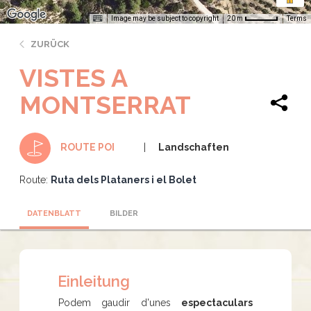
Image may be subject to copyright
Terms
20 m
ZURÜCK
VISTES A
MONTSERRAT
Landschaften
ROUTE POI
Route:
Ruta dels Plataners i el Bolet
DATENBLATT
BILDER
Einleitung
Podem gaudir d'unes
espectaculars