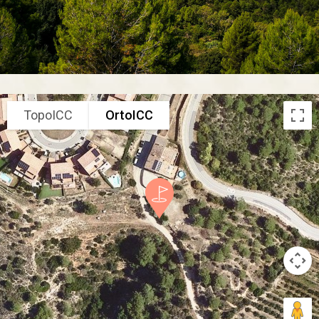
TopoICC
OrtoICC