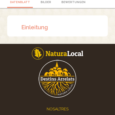
DATENBLATT
BILDER
BEWERTUNGEN
Einleitung
Footer
NOSALTRES