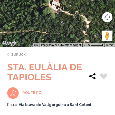
Image may be subject to copyright
Terms
20 m
ZURÜCK
STA. EULÀLIA DE
TAPIOLES
ROUTE POI
Route:
Via blava de Vallgorguina a Sant Celoni