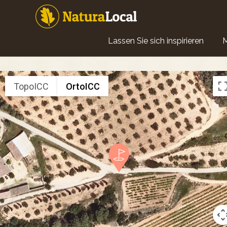
Direkt
zum
Inhalt
Main
Lassen Sie sich inspirieren
navigation
TopoICC
OrtoICC