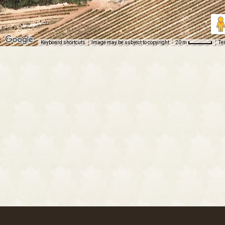
Keyboard shortcuts
Image may be subject to copyright
Te
20 m