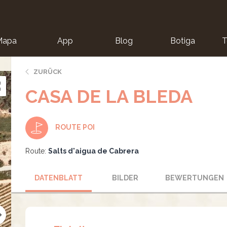
Mapa
App
Blog
Botiga
T
ZURÜCK
CASA DE LA BLEDA
ROUTE POI
Route:
Salts d'aigua de Cabrera
DATENBLATT
BILDER
BEWERTUNGEN