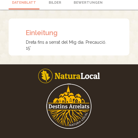
DATENBLATT
BILDER
BEWERTUNGEN
Einleitung
Dreta fins a serrat del Mig dia. Precaució.
15'