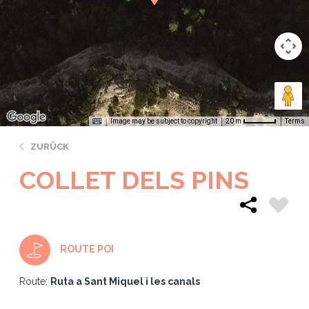
Image may be subject to copyright
Terms
20 m
ZURÜCK
COLLET DELS PINS
ROUTE POI
Route:
Ruta a Sant Miquel i les canals