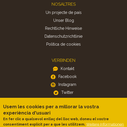
Footer
NOSALTRES
Un projecte de país
Unser Blog
Rechtliche Hinweise
Datenschutzrichtlinie
Politica de cookies
VERBINDEN
Kontakt
Facebook
Instagram
Twitter
Usem les cookies per a millorar la vostra
APP
experiència d'usuari
iOS
En fer clic a qualsevol enllaç del lloc web, doneu el vostre
Weitere Informationen
consentiment explícit per a que les utilitzem.
Android