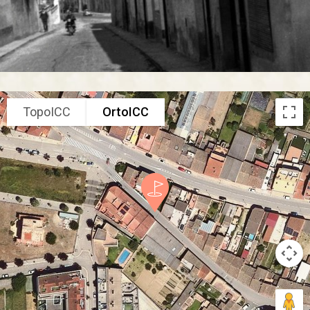
TopoICC
OrtoICC