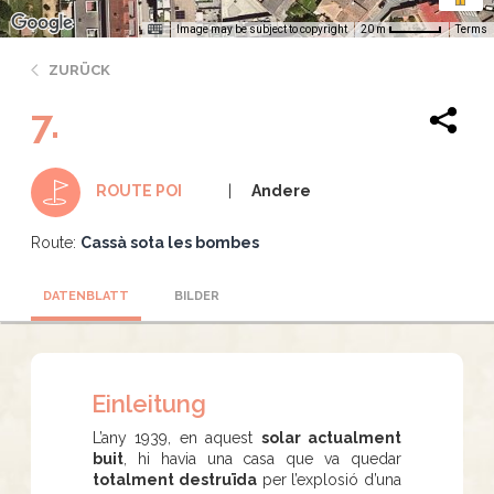
Image may be subject to copyright
Terms
20 m
ZURÜCK
7.
Andere
ROUTE POI
Route:
Cassà sota les bombes
DATENBLATT
BILDER
Einleitung
L’any 1939, en aquest
solar actualment
buit
, hi havia una casa que va quedar
totalment destruïda
per l’explosió d’una