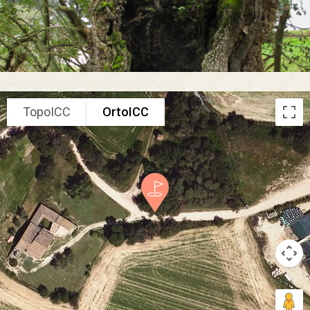
TopoICC
OrtoICC