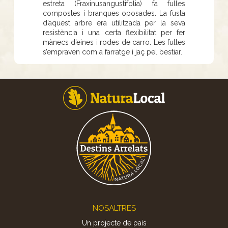
estreta (Fraxinusangustifolia) fa fulles
compostes i branques oposades. La fusta
d’aquest arbre era utilitzada per la seva
resistència i una certa flexibilitat per fer
mànecs d’eines i rodes de carro. Les fulles
s’empraven com a farratge i jaç pel bestiar.
Footer
NOSALTRES
Un projecte de país