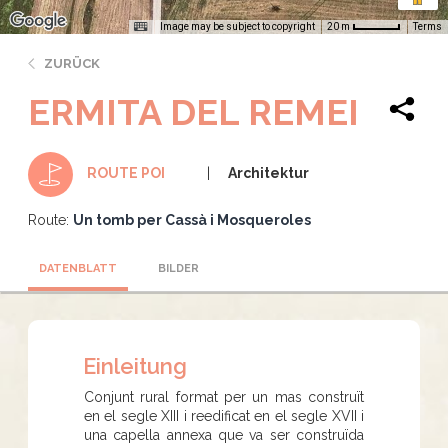
Image may be subject to copyright
Terms
20 m
ZURÜCK
ERMITA DEL REMEI
Architektur
ROUTE POI
Route:
Un tomb per Cassà i Mosqueroles
DATENBLATT
BILDER
Einleitung
Conjunt rural format per un mas construït
en el segle XIII i reedificat en el segle XVII i
una capella annexa que va ser construïda