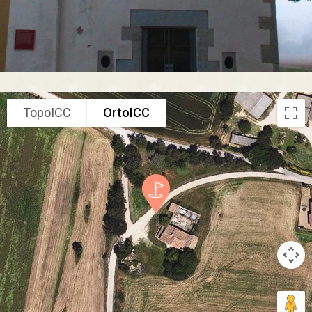
TopoICC
OrtoICC