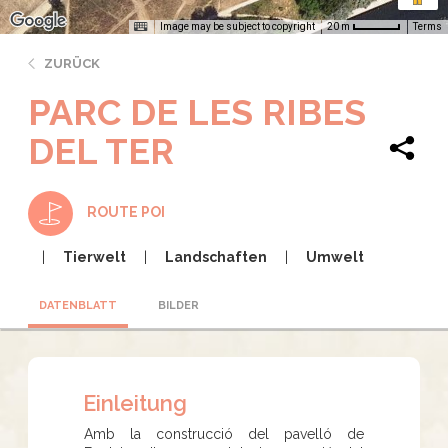
Image may be subject to copyright
Terms
20 m
ZURÜCK
PARC DE LES RIBES
DEL TER
ROUTE POI
Tierwelt
Landschaften
Umwelt
DATENBLATT
BILDER
Einleitung
Amb la construcció del pavelló de