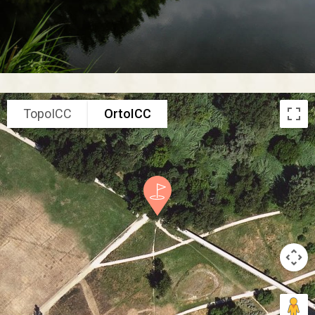
TopoICC
OrtoICC