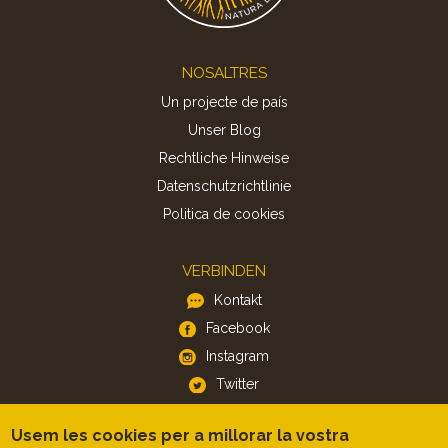
Footer
NOSALTRES
Un projecte de país
Unser Blog
Rechtliche Hinweise
Datenschutzrichtlinie
Politica de cookies
VERBINDEN
Kontakt
Facebook
Instagram
Twitter
Usem les cookies per a millorar la vostra
APP