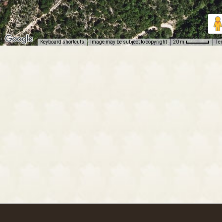
Keyboard shortcuts
Image may be subject to copyright
Te
20 m