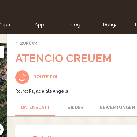
Mapa
App
Blog
Botiga
T
ZURÜCK
ATENCIO CREUEM
ROUTE POI
Route:
Pujada als Àngels
DATENBLATT
BILDER
BEWERTUNGEN