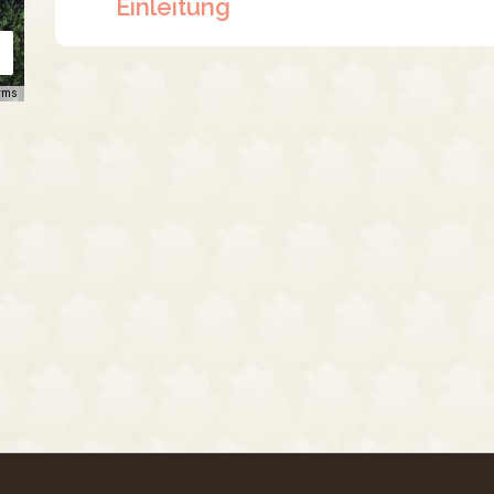
Einleitung
rms