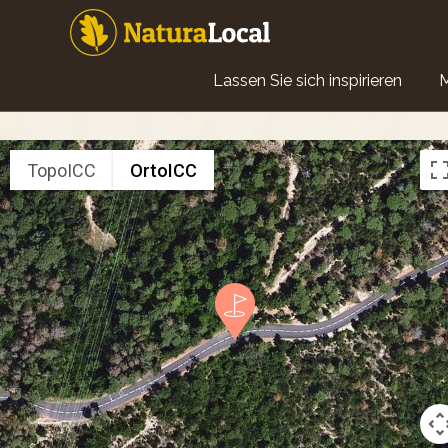
Direkt
zum
Inhalt
Main
Lassen Sie sich inspirieren
navigation
TopoICC
OrtoICC