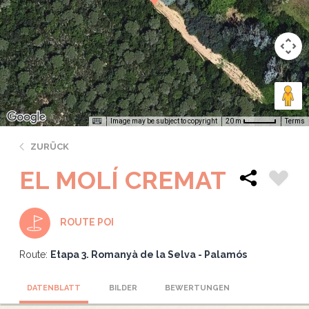
Image may be subject to copyright
Terms
20 m
ZURÜCK
EL MOLÍ CREMAT
ROUTE POI
Route:
Etapa 3. Romanyà de la Selva - Palamós
DATENBLATT
BILDER
BEWERTUNGEN