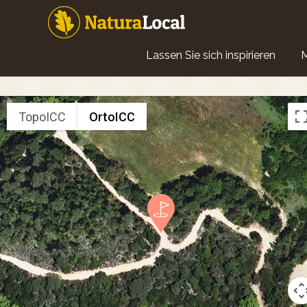
Direkt
zum
Inhalt
Main
Lassen Sie sich inspirieren
navigation
TopoICC
OrtoICC