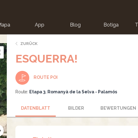
Mapa
App
Blog
Botiga
T
ZURÜCK
ESQUERRA!
ROUTE POI
Route:
Etapa 3. Romanyà de la Selva - Palamós
DATENBLATT
BILDER
BEWERTUNGEN