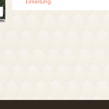
Einleitung
rms