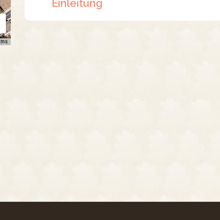
Einleitung
rms