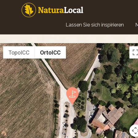
Direkt
zum
Inhalt
Main
Lassen Sie sich inspirieren
navigation
TopoICC
OrtoICC