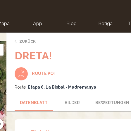
Mapa
App
Blog
Botiga
T
ZURÜCK
DRETA!
ROUTE POI
Route:
Etapa 6. La Bisbal - Madremanya
DATENBLATT
BILDER
BEWERTUNGEN