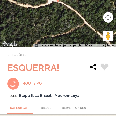
Image may be subject to copyright
Terms
20 m
ZURÜCK
ESQUERRA!
ROUTE POI
Route:
Etapa 6. La Bisbal - Madremanya
DATENBLATT
BILDER
BEWERTUNGEN