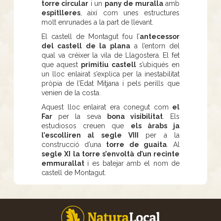
torre circular
i un
pany de muralla
amb
espitlleres
, així com unes estructures
molt enrunades a la part de llevant.
El castell de Montagut fou l’
antecessor
del castell de la plana
a l’entorn del
qual va créixer la vila de Llagostera. El fet
que aquest
primitiu castell
s’ubiqués en
un lloc enlairat s’explica per la inestabilitat
pròpia de l’Edat Mitjana i pels perills que
venien de la costa.
Aquest lloc enlairat era conegut com
el
Far
per la seva
bona visibilitat
. Els
estudiosos creuen que
els àrabs ja
l’escolliren al segle VIII
per a la
construcció d’una
torre de guaita
. Al
segle XI la torre s’envoltà d’un recinte
emmurallat
i es batejar amb el nom de
castell de Montagut.