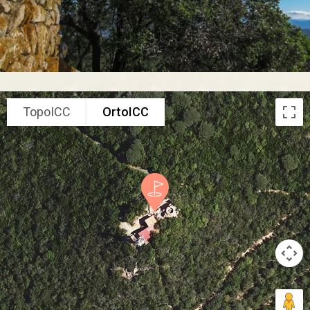
TopoICC
OrtoICC