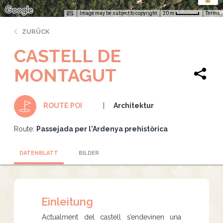
Image may be subject to copyright
Terms
20 m
ZURÜCK
CASTELL DE
MONTAGUT
Architektur
ROUTE POI
Route:
Passejada per l'Ardenya prehistòrica
DATENBLATT
BILDER
Einleitung
Actualment del castell s’endevinen una