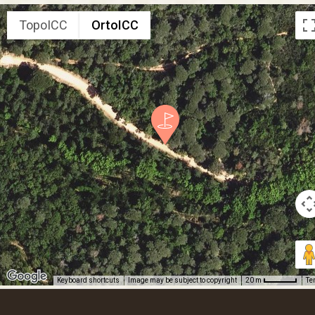
TopoICC
OrtoICC
Keyboard shortcuts
Image may be subject to copyright
Te
20 m