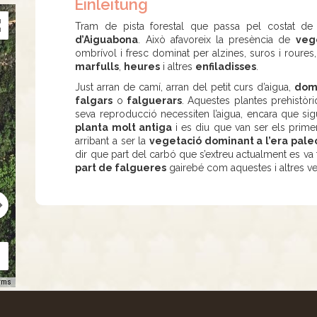
Einleitung
Tram de pista forestal que passa pel costat de 
d’Aiguabona
. Això afavoreix la presència de
veg
ombrívol i fresc dominat per alzines, suros i roure
marfulls
,
heures
i altres
enfiladisses
.
Just arran de camí, arran del petit curs d’aigua,
domi
falgars
o
falguerars
. Aquestes plantes prehistòr
seva reproducció necessiten l’aigua, encara que si
planta molt antiga
i es diu que van ser els prime
arribant a ser la
vegetació dominant a l’era pale
dir que part del carbó que s’extreu actualment es va 
part de falgueres
gairebé com aquestes i altres ve
rms