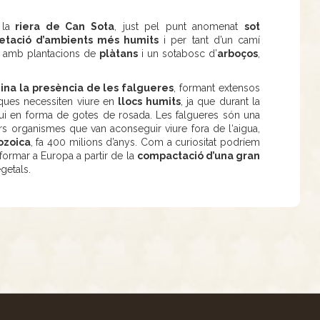
la
riera de Can Sota
, just pel punt anomenat
sot
etació d’ambients més humits
i per tant d’un camí
s, amb plantacions de
plàtans
i un sotabosc d’
arboços
,
na la presència de les falgueres
, formant extensos
iques necessiten viure en
llocs humits
, ja que durant la
gui en forma de gotes de rosada. Les falgueres són una
rs organismes que van aconseguir viure fora de l‘aigua,
ozoica
, fa 400 milions d’anys. Com a curiositat podríem
formar a Europa a partir de la
compactació d’una gran
getals.