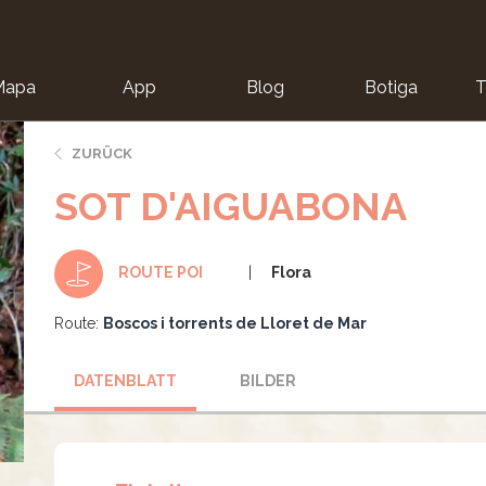
Mapa
App
Blog
Botiga
T
ZURÜCK
SOT D'AIGUABONA
Flora
ROUTE POI
Route:
Boscos i torrents de Lloret de Mar
DATENBLATT
BILDER