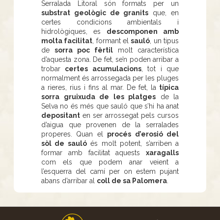
Serralada Litoral són formats per un
substrat geològic de granits
que, en
certes condicions ambientals i
hidrològiques, es
descomponen amb
molta facilitat
, formant el
sauló
, un tipus
de
sorra poc fèrtil
molt característica
d’aquesta zona. De fet, se’n poden arribar a
trobar
certes acumulacions
, tot i que
normalment és arrossegada per les pluges
a rieres, rius i fins al mar. De fet, la
típica
sorra gruixuda de les platges
de la
Selva no és més que sauló que s’hi ha anat
depositant
en ser arrossegat pels cursos
d’aigua que provenen de la serralades
properes. Quan el
procés d’erosió del
sòl de sauló
és molt potent, s’arriben a
formar amb facilitat aquests
xaragalls
com els que podem anar veient a
l’esquerra del camí per on estem pujant
abans d’arribar al
coll de sa Palomera
.