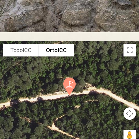
TopoICC
OrtoICC