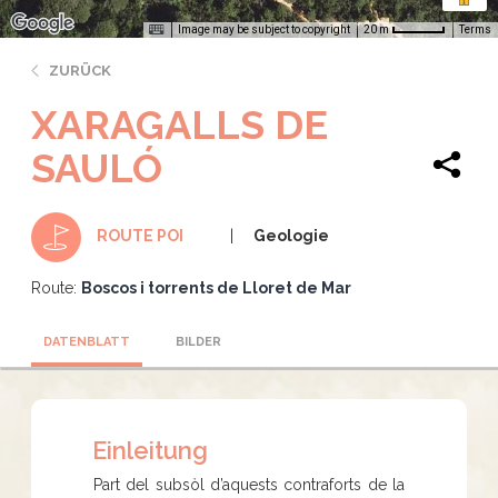
Image may be subject to copyright
Terms
20 m
ZURÜCK
XARAGALLS DE
SAULÓ
Geologie
ROUTE POI
Route:
Boscos i torrents de Lloret de Mar
DATENBLATT
BILDER
Einleitung
Part del subsòl d’aquests contraforts de la