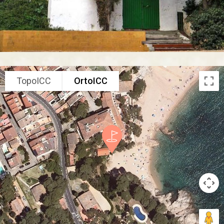
TopoICC
OrtoICC