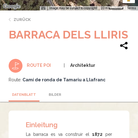
Image may be subject to copyright
Terms
20 m
ZURÜCK
BARRACA DELS LLIRIS
Architektur
ROUTE POI
Route:
Camí de ronda de Tamariu a Llafranc
DATENBLATT
BILDER
Einleitung
La barraca es va construir el
1872
per