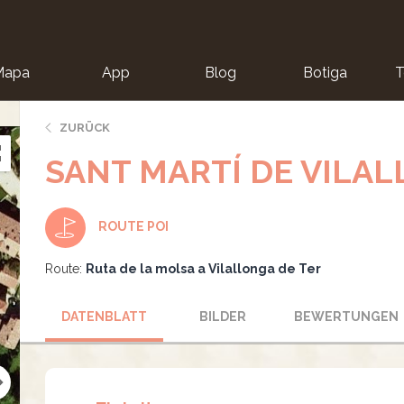
Mapa
App
Blog
Botiga
T
ZURÜCK
SANT MARTÍ DE VILA
ROUTE POI
Route:
Ruta de la molsa a Vilallonga de Ter
DATENBLATT
BILDER
BEWERTUNGEN