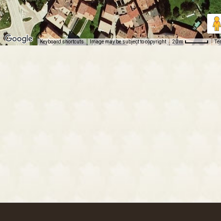
Keyboard shortcuts
Image may be subject to copyright
Te
20 m