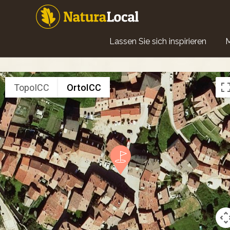
Direkt
zum
Inhalt
Main
Lassen Sie sich inspirieren
navigation
TopoICC
OrtoICC