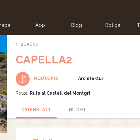
Mapa
App
Blog
Botiga
T
ZURÜCK
CAPELLA2
Architektur
ROUTE POI
Route:
Ruta al Castell del Montgrí
DATENBLATT
BILDER