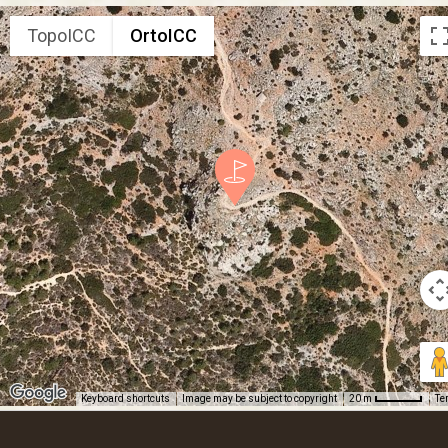
TopoICC
OrtoICC
Keyboard shortcuts
Image may be subject to copyright
Te
20 m