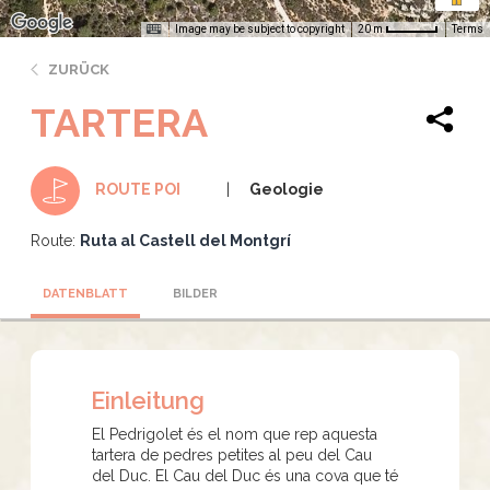
Image may be subject to copyright
Terms
20 m
ZURÜCK
TARTERA
Geologie
ROUTE POI
Route:
Ruta al Castell del Montgrí
DATENBLATT
BILDER
Einleitung
El Pedrigolet és el nom que rep aquesta
tartera de pedres petites al peu del Cau
del Duc. El Cau del Duc és una cova que té