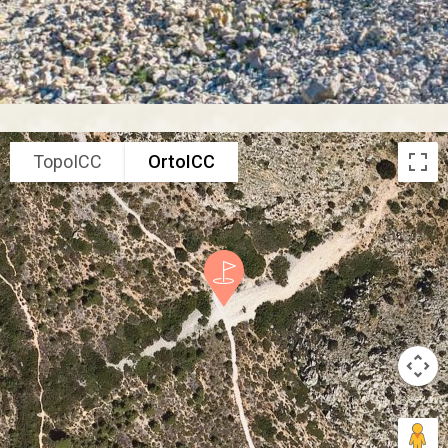
TopoICC
OrtoICC