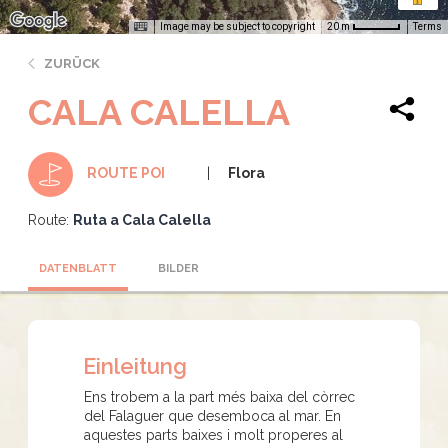
Image may be subject to copyright
Terms
20 m
ZURÜCK
CALA CALELLA
Flora
ROUTE POI
Route:
Ruta a Cala Calella
DATENBLATT
BILDER
Einleitung
Ens trobem a la part més baixa del còrrec
del Falaguer que desemboca al mar. En
aquestes parts baixes i molt properes al