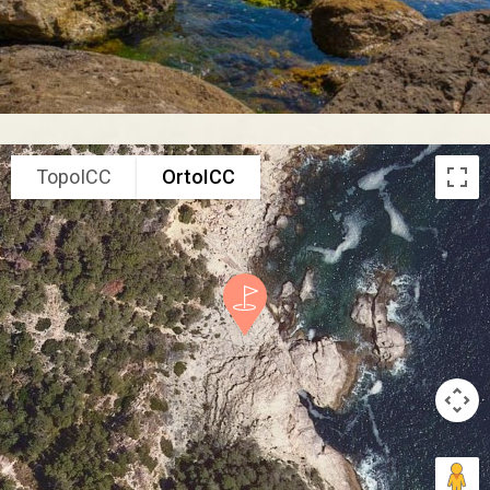
TopoICC
OrtoICC