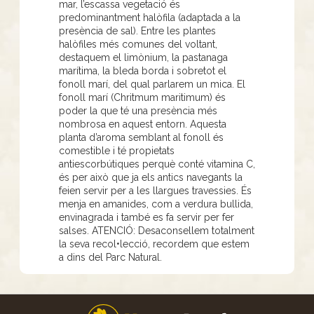
mar, l’escassa vegetació és
predominantment halòfila (adaptada a la
presència de sal). Entre les plantes
halòfiles més comunes del voltant,
destaquem el limònium, la pastanaga
marítima, la bleda borda i sobretot el
fonoll marí, del qual parlarem un mica. El
fonoll marí (Chritmum maritimum) és
poder la que té una presència més
nombrosa en aquest entorn. Aquesta
planta d’aroma semblant al fonoll és
comestible i té propietats
antiescorbútiques perquè conté vitamina C,
és per això que ja els antics navegants la
feien servir per a les llargues travessies. És
menja en amanides, com a verdura bullida,
envinagrada i també es fa servir per fer
salses. ATENCIÓ: Desaconsellem totalment
la seva recol•lecció, recordem que estem
a dins del Parc Natural.