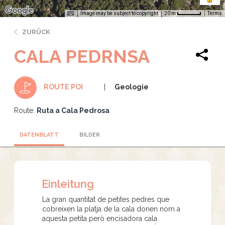
Image may be subject to copyright
Terms
20 m
ZURÜCK
CALA PEDRNSA
Geologie
ROUTE POI
Route:
Ruta a Cala Pedrosa
DATENBLATT
BILDER
Einleitung
La gran quantitat de petites pedres que
cobreixen la platja de la cala donen nom a
aquesta petita però encisadora cala