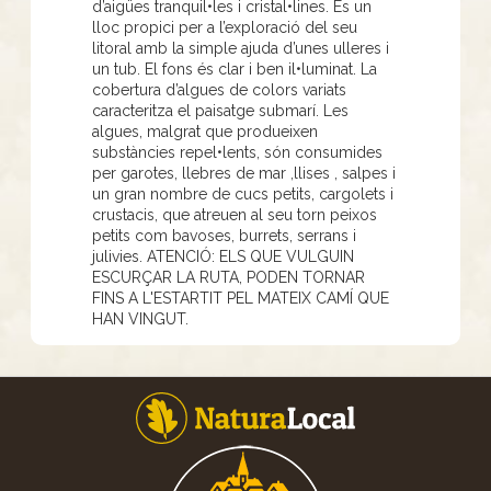
d’aigües tranquil•les i cristal•lines. És un
lloc propici per a l’exploració del seu
litoral amb la simple ajuda d’unes ulleres i
un tub. El fons és clar i ben il•luminat. La
cobertura d’algues de colors variats
caracteritza el paisatge submarí. Les
algues, malgrat que produeixen
substàncies repel•lents, són consumides
per garotes, llebres de mar ,llises , salpes i
un gran nombre de cucs petits, cargolets i
crustacis, que atreuen al seu torn peixos
petits com bavoses, burrets, serrans i
julivies. ATENCIÓ: ELS QUE VULGUIN
ESCURÇAR LA RUTA, PODEN TORNAR
FINS A L'ESTARTIT PEL MATEIX CAMÍ QUE
HAN VINGUT.