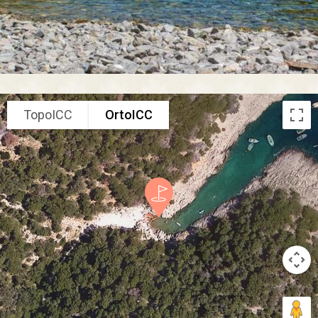
TopoICC
OrtoICC