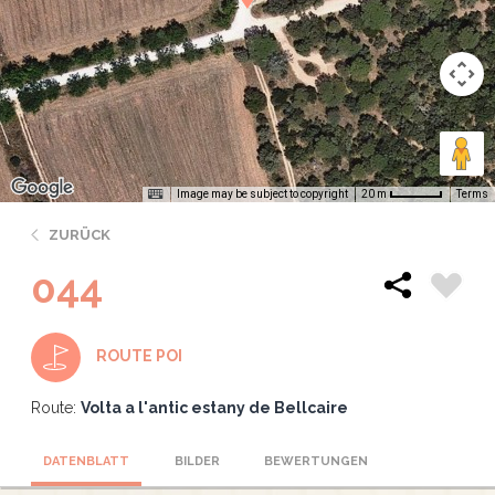
Image may be subject to copyright
Terms
20 m
ZURÜCK
044
ROUTE POI
Route:
Volta a l'antic estany de Bellcaire
DATENBLATT
BILDER
BEWERTUNGEN