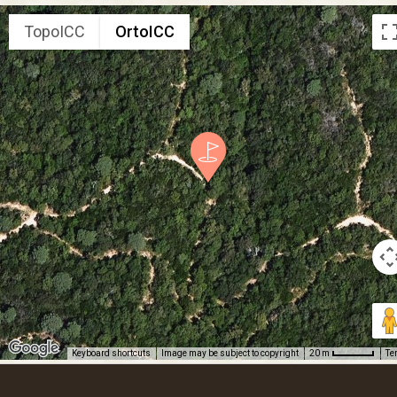
TopoICC
OrtoICC
Keyboard shortcuts
Image may be subject to copyright
Te
20 m