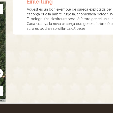
Einleitung
Aquest és un bon exemple de sureda explotada per pr
escorça que fa l’arbre, rugosa, anomenada pelegrí, no
El pelegrí s’ha d’extreure perquè l’arbre generi un suro
Cada 14 anys la nova escorça que genera l’arbre té pro
suro es podran aprofitar 14-15 peles
rms