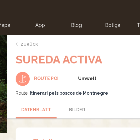
Mapa
App
Blog
Botiga
T
ZURÜCK
SUREDA ACTIVA
Umwelt
ROUTE POI
Route:
Itinerari pels boscos de Montnegre
DATENBLATT
BILDER