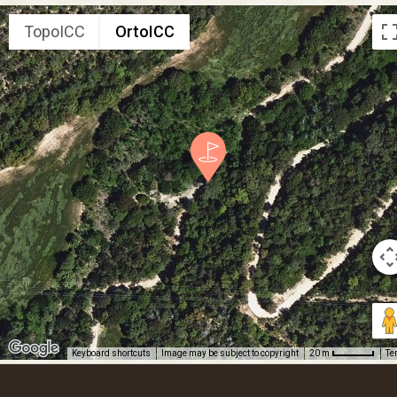
TopoICC
OrtoICC
Keyboard shortcuts
Image may be subject to copyright
Te
20 m