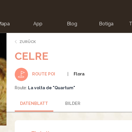
Mapa
App
Blog
Botiga
T
ZURÜCK
CELRE
Flora
ROUTE POI
Route:
La volta de "Quartum"
DATENBLATT
BILDER