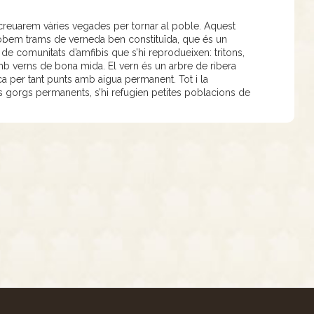
 creuarem vàries vegades per tornar al poble. Aquest
i trobem trams de verneda ben constituïda, que és un
 de comunitats d’amfibis que s’hi reprodueixen: tritons,
amb verns de bona mida. El vern és un arbre de ribera
ca per tant punts amb aigua permanent. Tot i la
ls gorgs permanents, s’hi refugien petites poblacions de