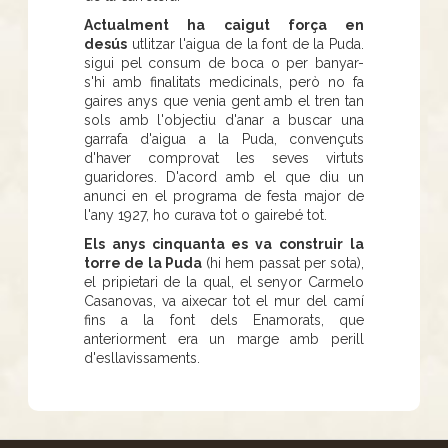
Actualment ha caigut força en
desús
utlitzar l'aigua de la font de la Puda.
sigui pel consum de boca o per banyar-
s'hi amb finalitats medicinals, però no fa
gaires anys que venia gent amb el tren tan
sols amb l'objectiu d'anar a buscar una
garrafa d'aigua a la Puda, convençuts
d'haver comprovat les seves virtuts
guaridores. D'acord amb el que diu un
anunci en el programa de festa major de
l'any 1927, ho curava tot o gairebé tot.
Els anys cinquanta es va construir la
torre de la Puda
(hi hem passat per sota),
el pripietari de la qual, el senyor Carmelo
Casanovas, va aixecar tot el mur del camí
fins a la font dels Enamorats, que
anteriorment era un marge amb perill
d'esllavissaments.