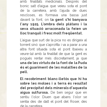
amb finalitats medicinals. Després del
bonic salt d'aigua que veieu sota el pont
de la carretera, amb l'ajuda de dues
rescloses, es formava una bassa just
davant la font, on
la gent s'hi banyava
l'any 1925. L'ombra dels plàtans i la
seva situació arraconada la feien un
lloc tranquil i fresc molt freqüentat.
L'aigua que surt de la pica no es dirigeix al
torrent sinó que s'aprofita i va a parar a una
altra font situada sota el pont (baixeu a
veure-la) amb la finalitat de que la gent es
pogués rentar més discretament, ja que
una de les virtuts de la font de la Puda
és el guariment de les malalties de la
pell.
El recobriment blanc-lletós que hi ha
sobre les molses i a terra és resultat
del precipitat dels minerals d'aquesta
aigua sulfurosa.
De ben segur que en
sentiu l'olor. Diuen que abans l'olor se
sentia des de dalt el pont del Roser, des
de la carretera.