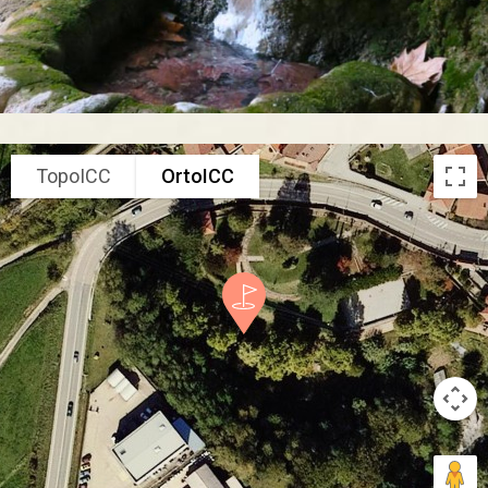
TopoICC
OrtoICC