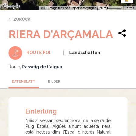
Image may be subject to copyright
Terms
20 m
ZURÜCK
RIERA D'ARÇAMALA
Landschaften
ROUTE POI
Route:
Passeig de l'aigua
DATENBLATT
BILDER
Einleitung
Neix al vessant septentrional de la serra de
Puig Estela. Aigües amunt aquesta riera
està inclosa dins l'Espai d'Interès Natural