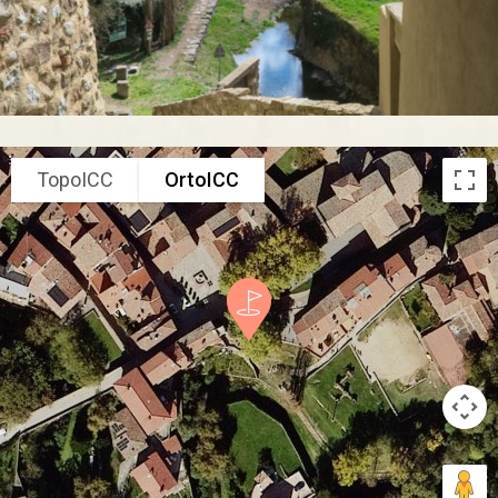
TopoICC
OrtoICC