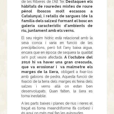
de les Riberes de l'Alt Ter.
Destaquen els
hàbitats de rouredes mixtes de roure
pènol (boscos molt escassos a
Catalunya), i retalls de sargues (de la
família dels salzes) formant el bosc en
galeria característic d'ambients de
riu, juntament amb els verns.
El seu règim hídric està relacionat amb la
seva conca i varia en funció de les
precipitacions, però tot l'any baixa aigua,
encara que en època de sequera la qualitat
se'n pot veure afectada.
A l'octubre del
2010 hi va haver una gran crescuda,
que va erosionar i va malmetre els
marges de la llera,
obligant a fixar-los
amb gabions de pedra. Aquesta funció de
fixació de la terra dels marges és feina dels
salzes i verns allà on estan ben
desenvolupats. Quan falten, la llera es
torna inestable.
A les parts baixes i planes de rius i rieres el
traçat es torna meandriforme (fa corbes) i
és aquí on més mal fan les avingudes.