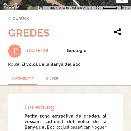
Image may be subject to copyright
Terms
20 m
ZURÜCK
GREDES
Geologie
ROUTE POI
Route:
El volcà de la Banya del Boc
DATENBLATT
BILDER
Einleitung
Petita zona extractiva de gredes, al
vessant sud-oest del volcà de la
Banya del Boc
, tot just passat can Noguer.