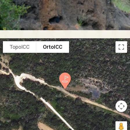
TopoICC
OrtoICC