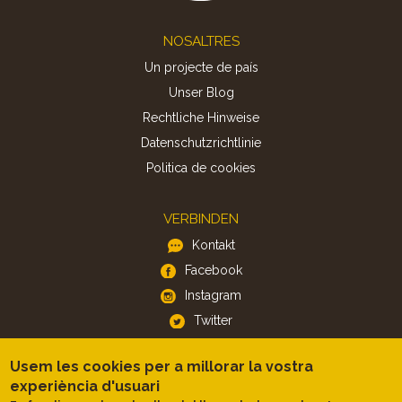
Footer
NOSALTRES
Un projecte de país
Unser Blog
Rechtliche Hinweise
Datenschutzrichtlinie
Politica de cookies
VERBINDEN
Kontakt
Facebook
Instagram
Twitter
Usem les cookies per a millorar la vostra
APP
experiència d'usuari
iOS