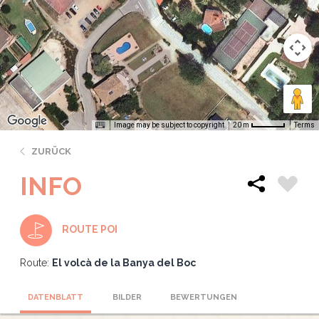
Image may be subject to copyright
Terms
20 m
ZURÜCK
INFO
ROUTE POI
Route:
El volcà de la Banya del Boc
DATENBLATT
BILDER
BEWERTUNGEN