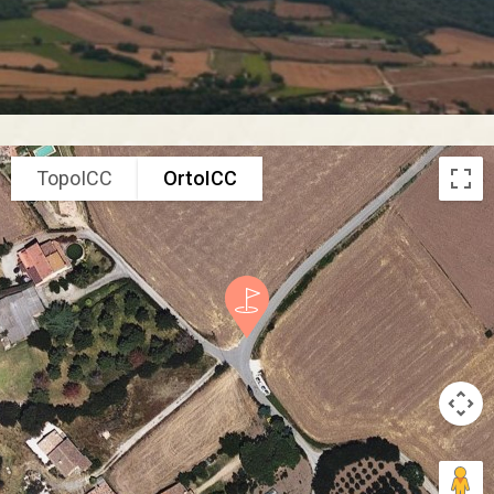
TopoICC
OrtoICC