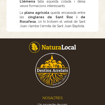
Llémena
talla aquesta colada i deixa
veure formacions interessants.
La
plana agrícola
queda encaixada entre
les
cingleres de Sant Roc i de
Rocafesa
, on hi trobem el veïnat de Sant
Joan i tambe l'ermita de Sant Joan Baptista.
Footer
NOSALTRES
Un projecte de país