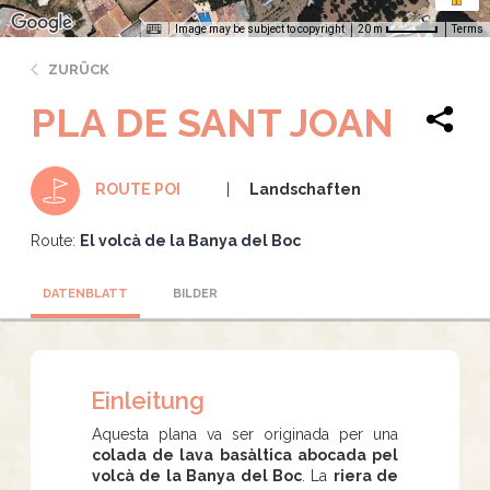
Image may be subject to copyright
Terms
20 m
ZURÜCK
PLA DE SANT JOAN
Landschaften
ROUTE POI
Route:
El volcà de la Banya del Boc
DATENBLATT
BILDER
Einleitung
Aquesta plana va ser originada per una
colada de lava basàltica abocada pel
volcà de la Banya del Boc
. La
riera de