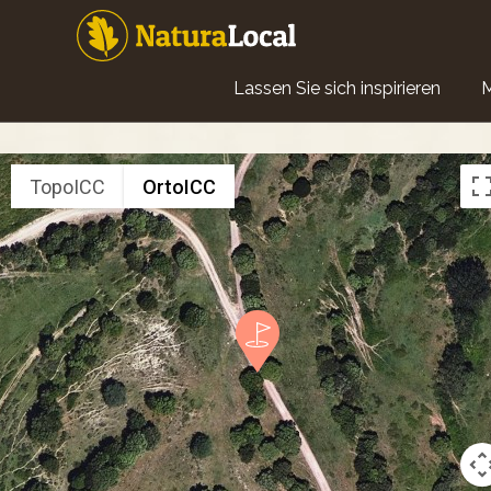
Direkt
zum
Inhalt
Main
Lassen Sie sich inspirieren
navigation
TopoICC
OrtoICC