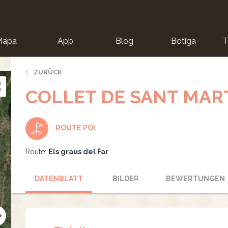
Mapa
App
Blog
Botiga
T
ZURÜCK
COLLET DE SANT MAR
ROUTE POI
Route:
Els graus del Far
DATENBLATT
BILDER
BEWERTUNGEN