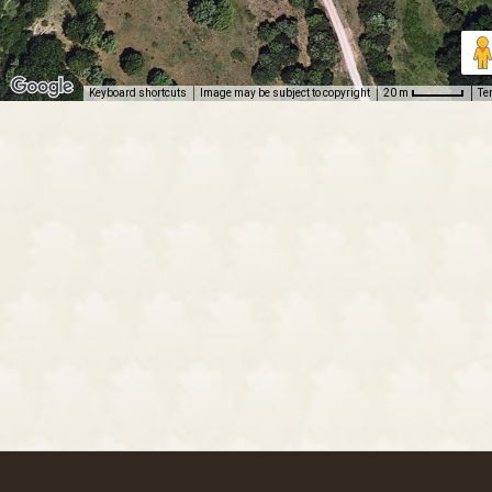
Keyboard shortcuts
Image may be subject to copyright
Te
20 m